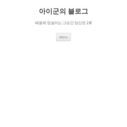
Skip
to
아이군의 블로그
content
배움에 망설이는 그순간 당신은 2류
Menu