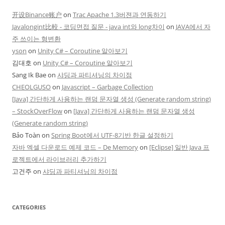
开设Binance账户
on
Trac Apache 1.3버젼과 연동하기
Javalongint比較 - 코딩면접 질문 - java int와 long차이
on
JAVA에서 자
주 쓰이는 형변환
yson
on
Unity C# – Coroutine 알아보기
김대호
on
Unity C# – Coroutine 알아보기
Sang Ik Bae
on
샤딩과 파티셔닝의 차이점
CHEOLGUSO
on
Javascript – Garbage Collection
[Java] 간단하게 사용하는 랜덤 문자열 생성 (Generate random string)
– StockOverFlow
on
[Java] 간단하게 사용하는 랜덤 문자열 생성
(Generate random string)
Bảo Toàn
on
Spring Boot에서 UTF-8기반 한글 설정하기
자바 엑셀 다운로드 예제 코드 – De Memory
on
[Eclipse] 일반 Java 프
로젝트에서 라이브러리 추가하기
고건주
on
샤딩과 파티셔닝의 차이점
CATEGORIES