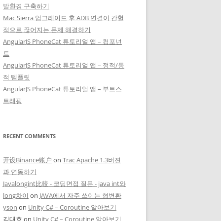
발환경 구축하기
Mac Sierra 업그레이드 후 ADB 연결이 간헐
적으로 끊어지는 문제 해결하기
AngularJS PhoneCat 튜토리얼 앱 – 컴포넌
트
AngularJS PhoneCat 튜토리얼 앱 – 정적/동
적 템플릿
AngularJS PhoneCat 튜토리얼 앱 – 부트스
트래핑
RECENT COMMENTS
开设Binance账户
on
Trac Apache 1.3버젼
과 연동하기
Javalongint比較 - 코딩면접 질문 - java int와
long차이
on
JAVA에서 자주 쓰이는 형변환
yson
on
Unity C# – Coroutine 알아보기
김대호
on
Unity C# – Coroutine 알아보기