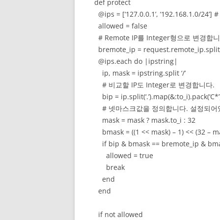
def protect
@ips = [‘127.0.0.1’, ‘192.168.1.0/2
allowed = false
# Remote IP를 Integer형으로 변경합니
bremote_ip = request.remote_ip.split(‘.’
@ips.each do |ipstring|
ip, mask = ipstring.split ‘/’
# 비교할 IP도 Integer로 변경합니다.
bip = ip.split(‘.’).map(&:to_i).pack(‘C*’)
# 넷마스크값을 정의합니다. 설정되어있
mask = mask ? mask.to_i : 32
bmask = ((1 << mask) – 1) << (32 – m
if bip & bmask == bremote_ip & bm
allowed = true
break
end
end
if not allowed