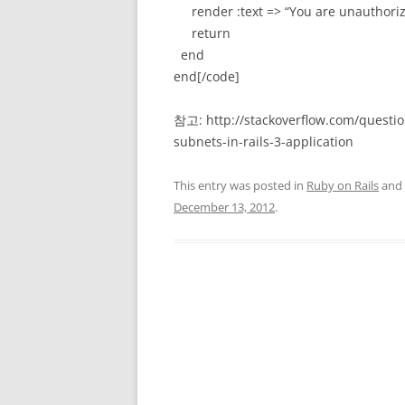
render :text => “You are unauthori
return
end
end[/code]
참고: http://stackoverflow.com/question
subnets-in-rails-3-application
This entry was posted in
Ruby on Rails
and
December 13, 2012
.