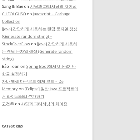
Sang Ik Bae
on
샤딩과 파티셔닝의 차이점
CHEOLGUSO
on
Javascript – Garbage
Collection
[Java] 간단하게 사용하는 랜덤 문자열 생성
(Generate random string) –
StockOverFlow
on
[Java] 간단하게 사용하
는 랜덤 문자열 생성 (Generate random
string)
Bảo Toàn
on
Spring Boot에서 UTF-8기반
한글 설정하기
자바 엑셀 다운로드 예제 코드 – De
Memory
on
[Eclipse] 일반 Java 프로젝트에
서 라이브러리 추가하기
고건주
on
샤딩과 파티셔닝의 차이점
CATEGORIES