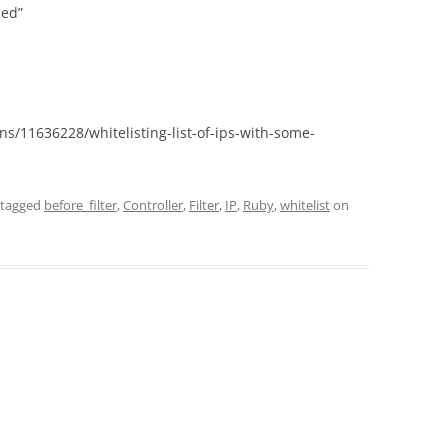
zed”
s/11636228/whitelisting-list-of-ips-with-some-
 tagged
before_filter
,
Controller
,
Filter
,
IP
,
Ruby
,
whitelist
on