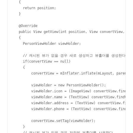
  {

    return position;

  }

  @Override

  public View getView(int position, View convertView, Vie
  {

    PersonViewHolder viewHolder;

    // 캐시된 뷰가 없을 경우 새로 생성하고 뷰홀더를 생성한다

    if(convertView == null)

    {

        convertView = mInflater.inflate(mLayout, parent, 
        viewHolder = new PersonViewHolder();

        viewHolder.icon = (ImageView) convertView.findVie
        viewHolder.name = (TextView) convertView.findView
        viewHolder.address = (TextView) convertView.findV
        viewHolder.phone = (TextView) convertView.findVie
        convertView.setTag(viewHolder);

    }

    // 캐시된 뷰가 있을 경우 저장된 뷰홀더를 사용한다
