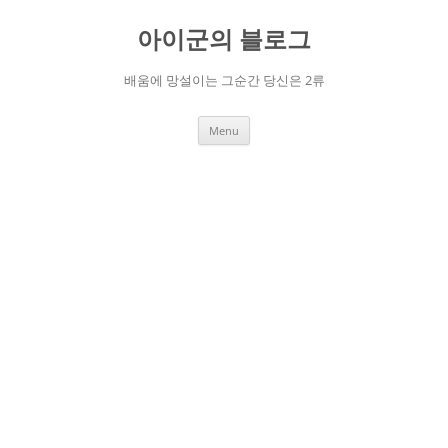
Skip
to
아이군의 블로그
content
배움에 망설이는 그순간 당신은 2류
Menu