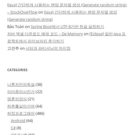
[Java] 간단하게 사용하는 랜덤 문자열 생성 (Generate random string)
– StockOverFlow
on
[Java] 간단하게 사용하는 랜덤 문자열 생성
(Generate random string)
Bảo Toàn
on
Spring Boot에서 UTF-8기반 한글 설정하기
자바 엑셀 다운로드 예제 코드 – De Memory
on
[Eclipse] 일반 Java 프
로젝트에서 라이브러리 추가하기
고건주
on
샤딩과 파티셔닝의 차이점
CATEGORIES
나혼자만의독설
(38)
아마츄어사진가
(22)
영혼의양식
(21)
하루를살아가며
(64)
허접프로그래머
(486)
Android
(64)
C#
(8)