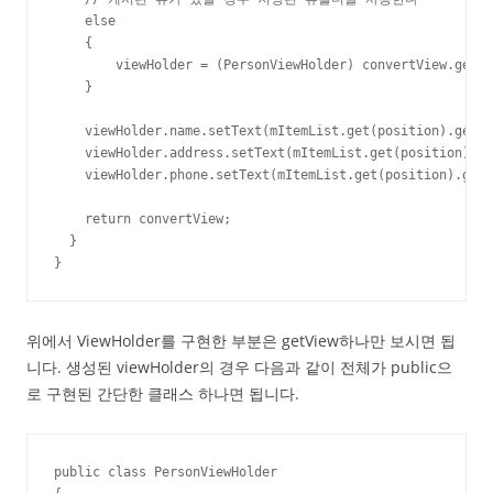
    else

    {

        viewHolder = (PersonViewHolder) convertView.getTa
    }

    viewHolder.name.setText(mItemList.get(position).getNa
    viewHolder.address.setText(mItemList.get(position).ge
    viewHolder.phone.setText(mItemList.get(position).getP
    return convertView;

  }

}
위에서 ViewHolder를 구현한 부분은 getView하나만 보시면 됩
니다. 생성된 viewHolder의 경우 다음과 같이 전체가 public으
로 구현된 간단한 클래스 하나면 됩니다.
public class PersonViewHolder
