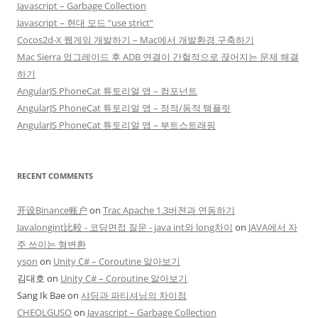
Javascript – Garbage Collection
Javascript – 현대 모드 “use strict”
Cocos2d-X 웹게임 개발하기 – Mac에서 개발환경 구축하기
Mac Sierra 업그레이드 후 ADB 연결이 간헐적으로 끊어지는 문제 해결
하기
AngularJS PhoneCat 튜토리얼 앱 – 컴포넌트
AngularJS PhoneCat 튜토리얼 앱 – 정적/동적 템플릿
AngularJS PhoneCat 튜토리얼 앱 – 부트스트래핑
RECENT COMMENTS
开设Binance账户
on
Trac Apache 1.3버젼과 연동하기
Javalongint比較 - 코딩면접 질문 - java int와 long차이
on
JAVA에서 자
주 쓰이는 형변환
yson
on
Unity C# – Coroutine 알아보기
김대호
on
Unity C# – Coroutine 알아보기
Sang Ik Bae
on
샤딩과 파티셔닝의 차이점
CHEOLGUSO
on
Javascript – Garbage Collection