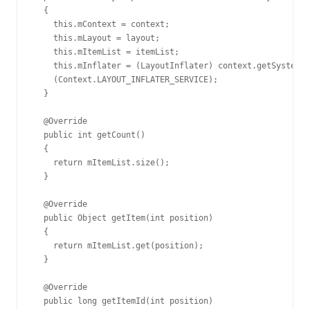
  {

    this.mContext = context;

    this.mLayout = layout;

    this.mItemList = itemList;

    this.mInflater = (LayoutInflater) context.getSystemSe
    (Context.LAYOUT_INFLATER_SERVICE);

  }

  @Override

  public int getCount()

  {

    return mItemList.size();

  }

  @Override

  public Object getItem(int position)

  {

    return mItemList.get(position);

  }

  @Override

  public long getItemId(int position)
